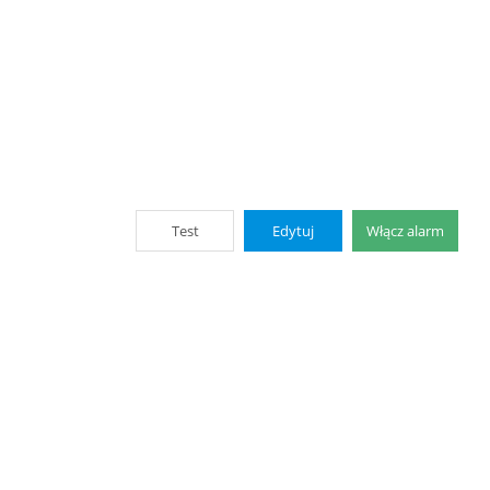
Test
Edytuj
Włącz alarm