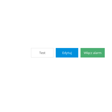
Test
Edytuj
Włącz alarm