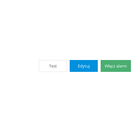
Test
Edytuj
Włącz alarm