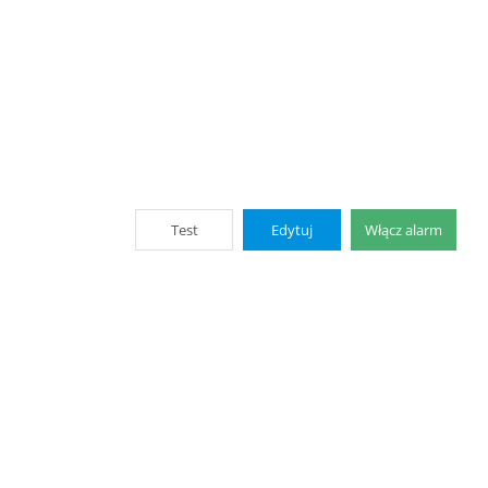
Test
Edytuj
Włącz alarm