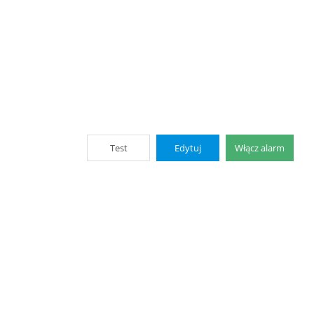
Test
Edytuj
Włącz alarm