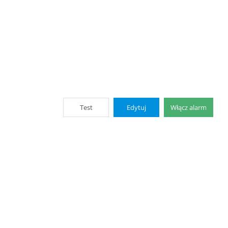
Test
Edytuj
Włącz alarm