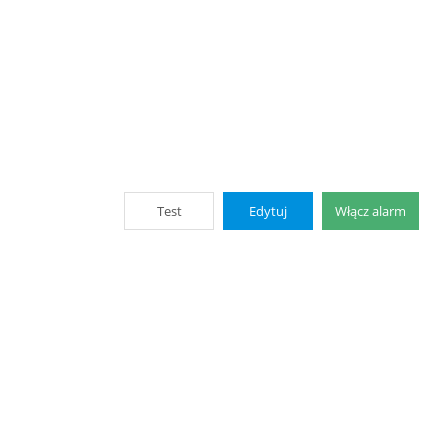
Test
Edytuj
Włącz alarm