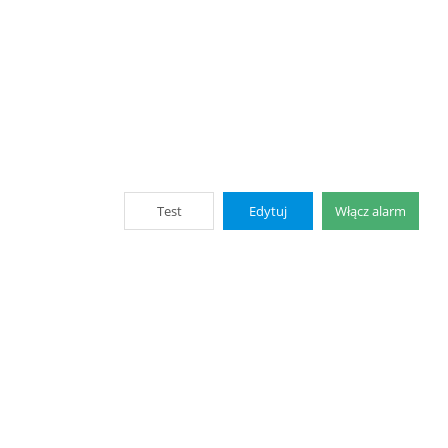
Test
Edytuj
Włącz alarm