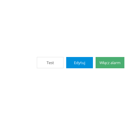
Test
Edytuj
Włącz alarm