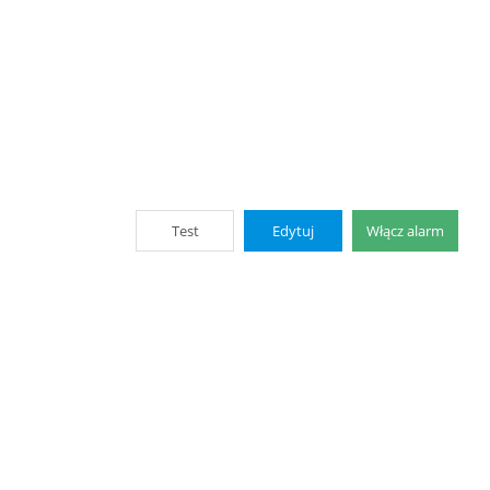
Test
Edytuj
Włącz alarm