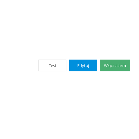
Test
Edytuj
Włącz alarm