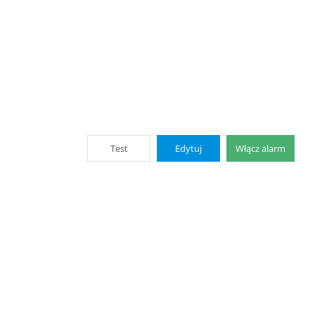
Test
Edytuj
Włącz alarm