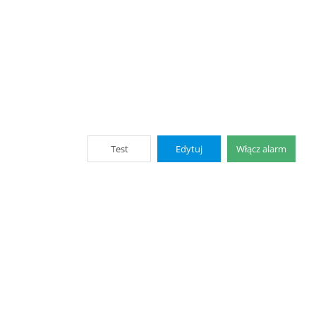
Test
Edytuj
Włącz alarm