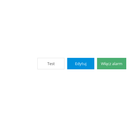
Test
Edytuj
Włącz alarm