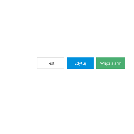
Test
Edytuj
Włącz alarm