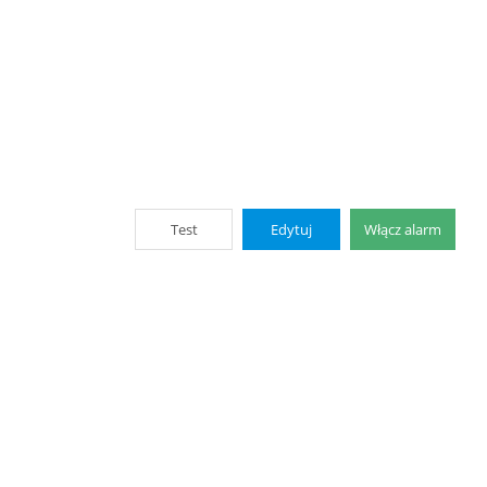
Test
Edytuj
Włącz alarm