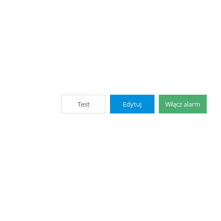
Test
Edytuj
Włącz alarm