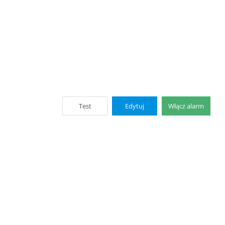
Test
Edytuj
Włącz alarm