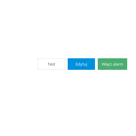
Test
Edytuj
Włącz alarm