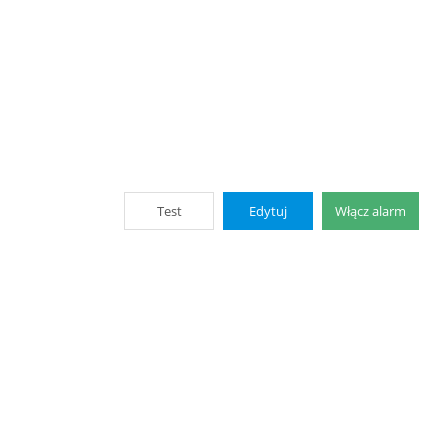
Test
Edytuj
Włącz alarm