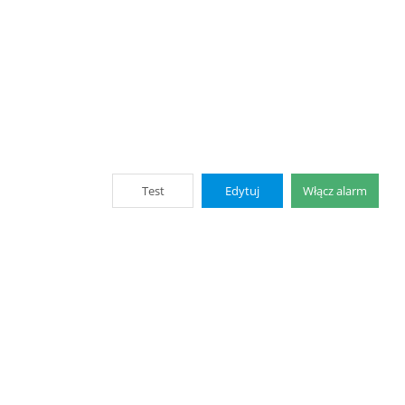
Test
Edytuj
Włącz alarm