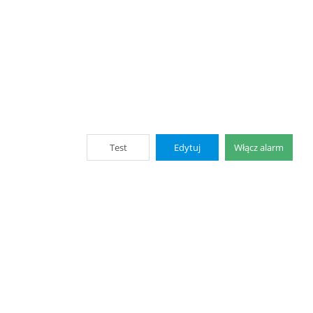
Test
Edytuj
Włącz alarm