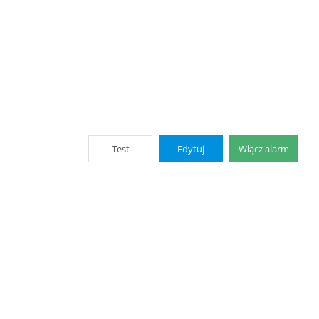
Test
Edytuj
Włącz alarm