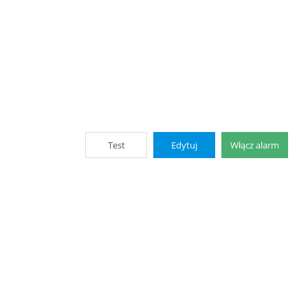
Test
Edytuj
Włącz alarm