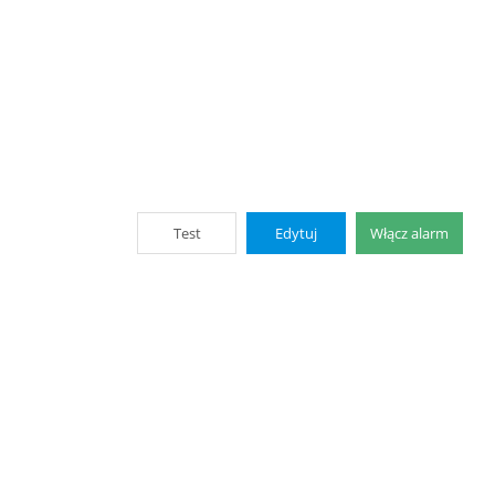
Test
Edytuj
Włącz alarm