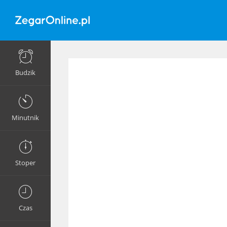
Budzik
Minutnik
Stoper
Czas