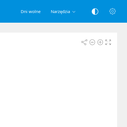
Dni wolne
Narzędzia