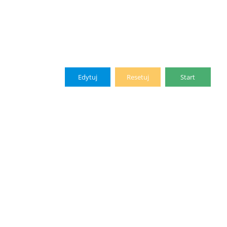
Edytuj
Resetuj
Start