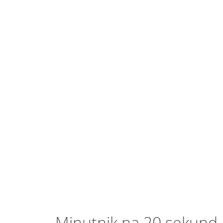
Minutnik na 20 sekund