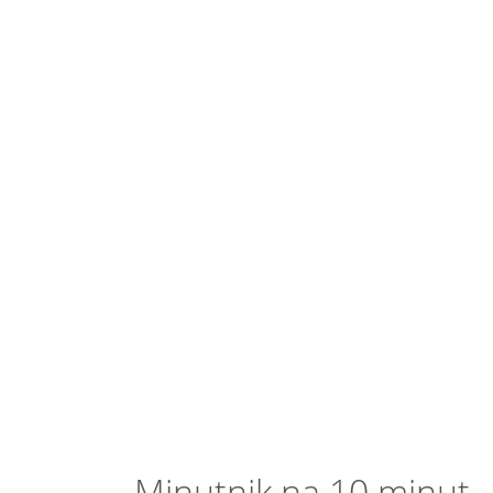
Minutnik na 10 minut