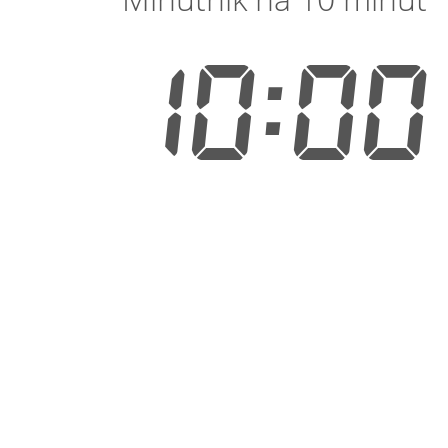
10:00