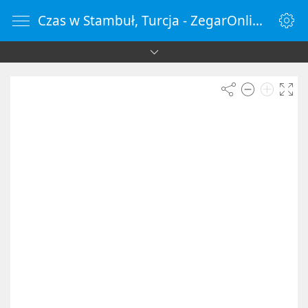
Czas w Stambuł, Turcja - ZegarOnline.pl