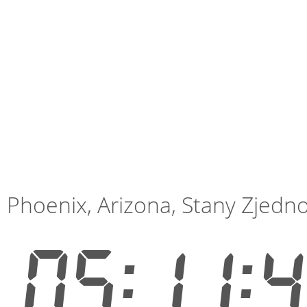
Phoenix, Arizona, Stany Zjedn
05:11: