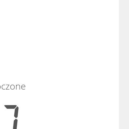
oczone
48