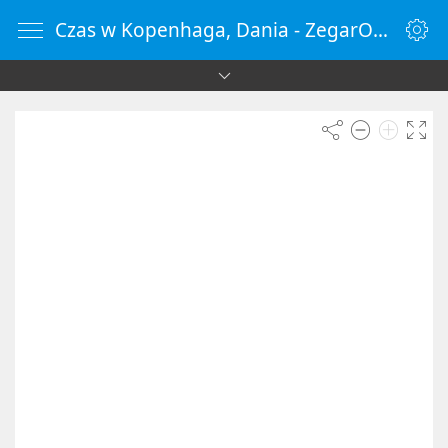
Czas w Kopenhaga, Dania - ZegarOnline.pl