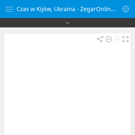
Czas w Kijów, Ukraina - ZegarOnline.pl