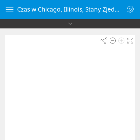
Czas w Chicago, Illinois, Stany Zjednoczone - ZegarOnline.pl