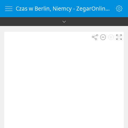
Czas w Berlin, Niemcy - ZegarOnline.pl